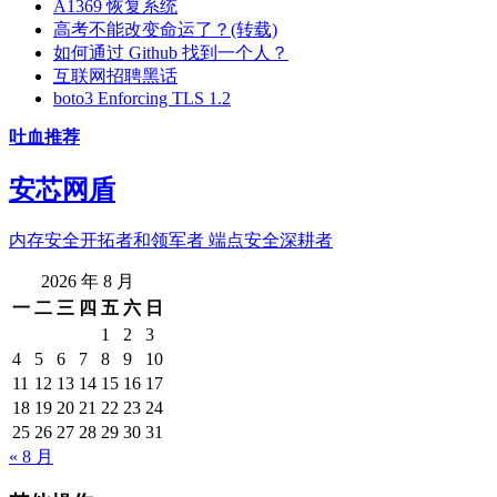
A1369 恢复系统
高考不能改变命运了？(转载)
如何通过 Github 找到一个人？
互联网招聘黑话
boto3 Enforcing TLS 1.2
吐血推荐
安芯网盾
内存安全开拓者和领军者 端点安全深耕者
2026 年 8 月
一
二
三
四
五
六
日
1
2
3
4
5
6
7
8
9
10
11
12
13
14
15
16
17
18
19
20
21
22
23
24
25
26
27
28
29
30
31
« 8 月