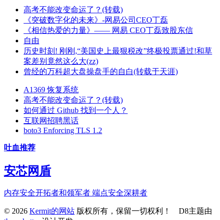
高考不能改变命运了？(转载)
《突破数字化的未来》-网易公司CEO丁磊
《相信热爱的力量》—— 网易 CEO丁磊致股东信
自由
历史时刻! 刚刚,“美国史上最狠税改”终极投票通过!和草
案差别竟然这么大(zz)
曾经的万科超大盘操盘手的自白(转载于天涯)
A1369 恢复系统
高考不能改变命运了？(转载)
如何通过 Github 找到一个人？
互联网招聘黑话
boto3 Enforcing TLS 1.2
吐血推荐
安芯网盾
内存安全开拓者和领军者 端点安全深耕者
© 2026
Kermit的网站
版权所有，保留一切权利！ D8主题由