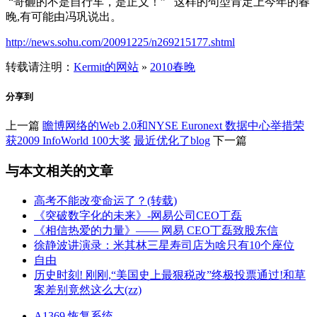
“哥砸的不是自行车，是正义！” 这样的句型肯定上今年的春
晚,有可能由冯巩说出。
http://news.sohu.com/20091225/n269215177.shtml
转载请注明：
Kermit的网站
»
2010春晚
分享到
上一篇
瞻博网络的Web 2.0和NYSE Euronext 数据中心举措荣
获2009 InfoWorld 100大奖
最近优化了blog
下一篇
与本文相关的文章
高考不能改变命运了？(转载)
《突破数字化的未来》-网易公司CEO丁磊
《相信热爱的力量》—— 网易 CEO丁磊致股东信
徐静波讲演录：米其林三星寿司店为啥只有10个座位
自由
历史时刻! 刚刚,“美国史上最狠税改”终极投票通过!和草
案差别竟然这么大(zz)
A1369 恢复系统