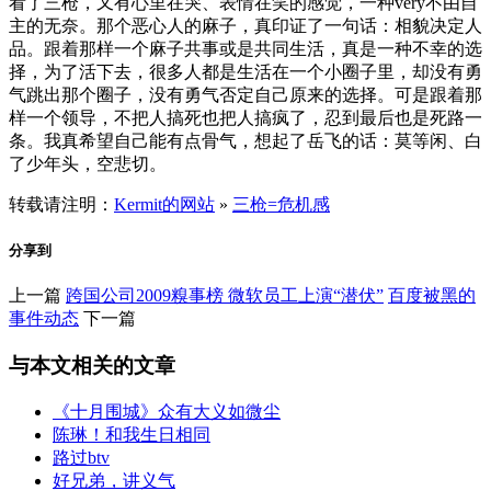
看了三枪，又有心里在哭、表情在笑的感觉，一种very不由自
主的无奈。那个恶心人的麻子，真印证了一句话：相貌决定人
品。跟着那样一个麻子共事或是共同生活，真是一种不幸的选
择，为了活下去，很多人都是生活在一个小圈子里，却没有勇
气跳出那个圈子，没有勇气否定自己原来的选择。可是跟着那
样一个领导，不把人搞死也把人搞疯了，忍到最后也是死路一
条。我真希望自己能有点骨气，想起了岳飞的话：莫等闲、白
了少年头，空悲切。
转载请注明：
Kermit的网站
»
三枪=危机感
分享到
上一篇
跨国公司2009糗事榜 微软员工上演“潜伏”
百度被黑的
事件动态
下一篇
与本文相关的文章
《十月围城》众有大义如微尘
陈琳！和我生日相同
路过btv
好兄弟，讲义气