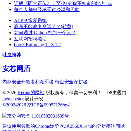
详解《阿甘正传》，至少1处你不知道的地方–zz
每个人都曾经感受过冷漠和无助
A1369 恢复系统
高考不能改变命运了？(转载)
如何通过 Github 找到一个人？
互联网招聘黑话
boto3 Enforcing TLS 1.2
吐血推荐
安芯网盾
内存安全开拓者和领军者 端点安全深耕者
© 2026
Kermit的网站
版权所有，保留一切权利！ D8主题由
themebetter
设计开发
©2002-2026 京ICP备09057126号-1
京公网安备 11010502031639号
建议使用谷歌的Chrome浏览器,以2560X1440的分辨率访问以