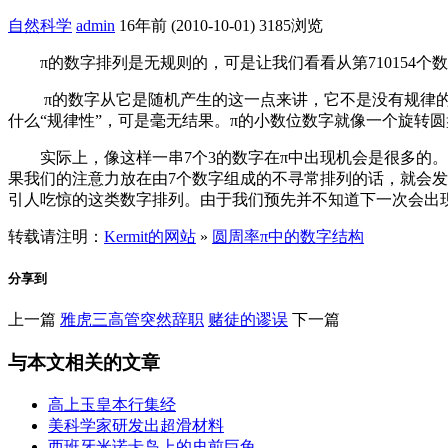
自然科学
admin
16年前 (2010-10-01)
3185浏览
π的数字排列是无规则的，可是让我们看看从第710154个
π的数字从它是随机产生的这一点来讲，它不是没有规律的，
什么“规律性”，可是毫无结果。π的小数位数字就像一个旋转圆
实际上，像这样一串7个3的数字在π中出现机会是很多的。但由
果我们的注意力放在由7个数字组成的不寻常排列的话，就会发现这种特定
引人吃惊的这类数字排列。由于我们预先并不知道下一次会出
转载请注明：
Kermit的网站
»
圆周率π中的数字结构
分享到
上一篇
雅虎三高管突然辞职
赌徒的谬误
下一篇
与本文相关的文章
高上玉皇本行集经
美科学家研发出超滑材料
西班牙米诺卡岛上的史前巨兔