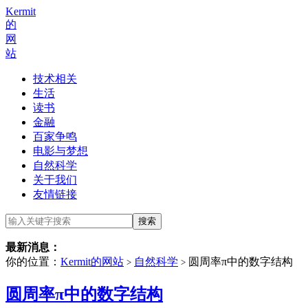
Kermit
的
网
站
技术相关
生活
读书
金融
百家争鸣
电影与梦想
自然科学
关于我们
友情链接
最新消息：
你的位置：
Kermit的网站
自然科学
圆周率π中的数字结构
>
>
圆周率π中的数字结构