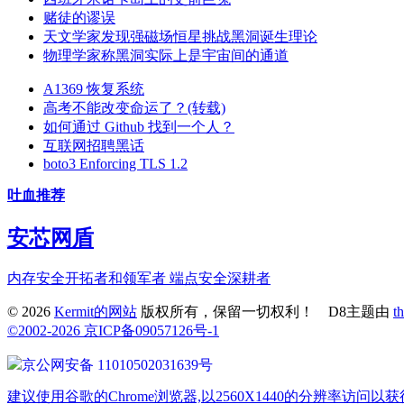
赌徒的谬误
天文学家发现强磁场恒星挑战黑洞诞生理论
物理学家称黑洞实际上是宇宙间的通道
A1369 恢复系统
高考不能改变命运了？(转载)
如何通过 Github 找到一个人？
互联网招聘黑话
boto3 Enforcing TLS 1.2
吐血推荐
安芯网盾
内存安全开拓者和领军者 端点安全深耕者
© 2026
Kermit的网站
版权所有，保留一切权利！ D8主题由
t
©2002-2026 京ICP备09057126号-1
京公网安备 11010502031639号
建议使用谷歌的Chrome浏览器,以2560X1440的分辨率访问