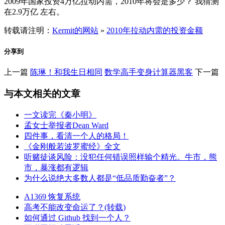
2009年国家投资4万亿拉动内需，2010年将会是多少？ 我猜测
在2.9万亿 左右。
转载请注明：
Kermit的网站
»
2010年拉动内需的投资金额
分享到
上一篇
陈琳！和我生日相同
数学高手变身计算器黑客
下一篇
与本文相关的文章
一文读完《秦小明》
孟女士举报者Dean Ward
四件事，看清一个人的格局！
《金刚般若波罗蜜经》全文
听赌徒谈风险：没犯任何错误照样输个精光。牛市，熊
市，暴涨都有逻辑
为什么说绝大多数人都是“低品质勤奋者”？
A1369 恢复系统
高考不能改变命运了？(转载)
如何通过 Github 找到一个人？